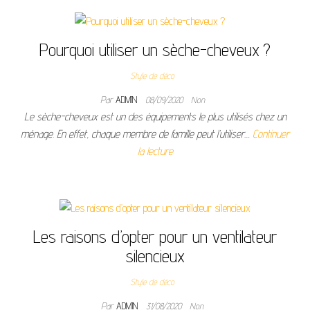
Pourquoi utiliser un sèche-cheveux ?
Style de déco
Par
ADMIN
08/09/2020
Non
Le sèche-cheveux est un des équipements le plus utilisés chez un
ménage. En effet, chaque membre de famille peut l’utiliser…
Continuer
la lecture
Les raisons d’opter pour un ventilateur
silencieux
Style de déco
Par
ADMIN
31/08/2020
Non