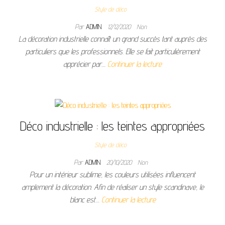
Style de déco
Par
ADMIN
12/12/2020
Non
La décoration industrielle connaît un grand succès tant auprès des
particuliers que les professionnels. Elle se fait particulièrement
apprécier par…
Continuer la lecture
Déco industrielle : les teintes appropriées
Style de déco
Par
ADMIN
20/10/2020
Non
Pour un intérieur sublime, les couleurs utilisées influencent
amplement la décoration. Afin de réaliser un style scandinave, le
blanc est…
Continuer la lecture