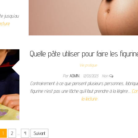
te jusqu’au
ecture
Quelle pâte utiliser pour faire les figuri
Vie pratique
Par
ADMIN
12/03/2023
Non
Contrairement à ce que pensent plusieurs personnes, fabriqu
figurine n’est pas une tâche qu’il faut prendre à la légère.…
Con
la lecture
1
2
…
4
Suivant