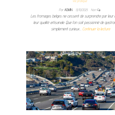
Vie pratique
Par
ADMIN
13/10/2025
Non
Les fromages belges ne cessent de surprendre par leur d
leur qualité artisanale. Que l’on soit passionné de gastr
simplement curieux…
Continuer la lecture