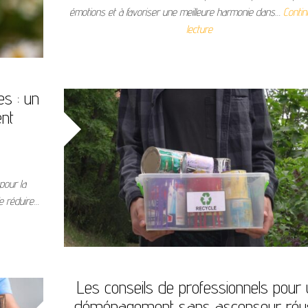
émotions et à favoriser une meilleure harmonie dans…
Contin
lecture
es : un
ent
pour la
e réduire…
Les conseils de professionnels pour
déménagement sans ascenseur réu