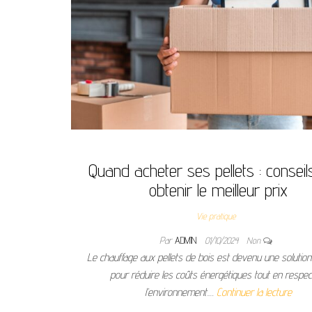
Quand acheter ses pellets : conseil
obtenir le meilleur prix
Vie pratique
Par
ADMIN
01/10/2024
Non
Le chauffage aux pellets de bois est devenu une solution
pour réduire les coûts énergétiques tout en respec
l’environnement.…
Continuer la lecture