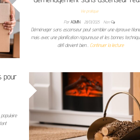
Vie pratique
Par
ADMIN
28/01/2025
Non
Déménager sans ascenseur peut sembler une épreuve titan
mais avec une planification rigoureuse et les bonnes techniqu
défi devient bien…
Continuer la lecture
s pour
 populaire
tant