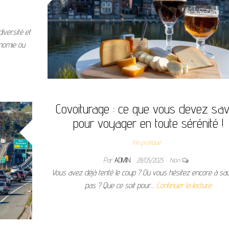
iversité et
onomie ou
Covoiturage : ce que vous devez sav
pour voyager en toute sérénité !
Vie pratique
Par
ADMIN
28/05/2025
Non
Vous avez déjà tenté le coup ? Ou vous hésitez encore à sau
pas ? Que ce soit pour…
Continuer la lecture