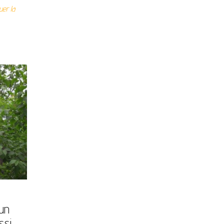
uer la
 un
ssi