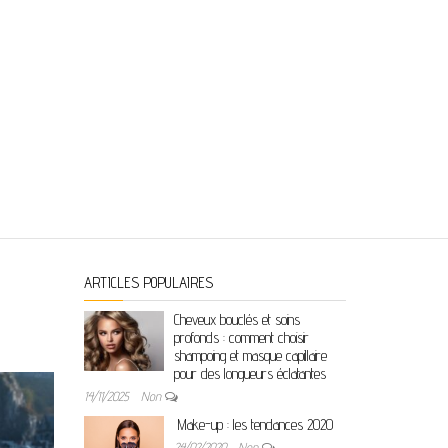
ARTICLES POPULAIRES
Cheveux bouclés et soins
profonds : comment choisir
shampoing et masque capillaire
pour des longueurs éclatantes
14/11/2025
Non
Make-up : les tendances 2020
24/02/2020
Non