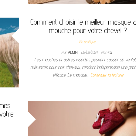
Comment choisir le meilleur masque a
mouche pour votre cheval ?
Vie pratique
Par
ADMIN
08/08/2024
Non
Les mouches et autres insectes peuvent causer de vérita
nuisances pour nos chevaux, rendant indispensable une prot
efficace. Le masque…
Continuer la lecture
mmes
 votre