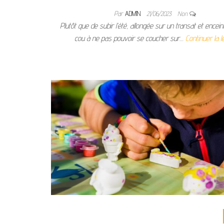
Par
ADMIN
21/06/2023
Non
Plutôt que de subir l’été, allongée sur un transat et encein
cou à ne pas pouvoir se coucher sur…
Continuer la l
Pagination des publications