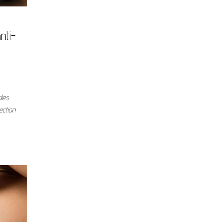
nti-
bles
ection