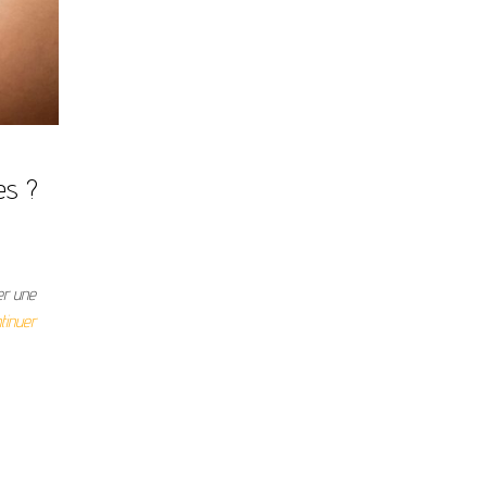
nes ?
er une
tinuer