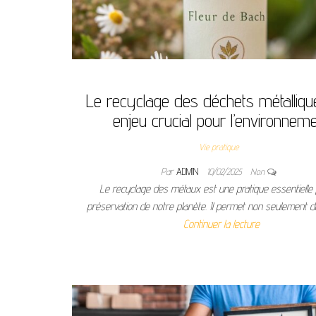
Le recyclage des déchets métalliqu
enjeu crucial pour l’environnem
Vie pratique
Par
ADMIN
10/02/2025
Non
Le recyclage des métaux est une pratique essentielle 
préservation de notre planète. Il permet non seulement d
Continuer la lecture