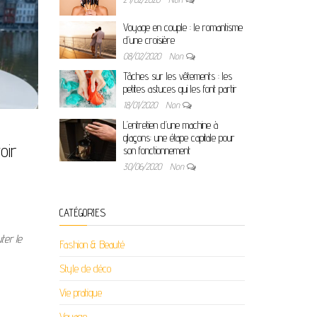
Voyage en couple : le romantisme
d’une croisière
08/02/2020
Non
Tâches sur les vêtements : les
petites astuces qui les font partir
18/01/2020
Non
L’entretien d’une machine à
glaçons: une étape capitale pour
oir
son fonctionnement
30/06/2020
Non
CATÉGORIES
ter le
Fashion & Beauté
Style de déco
Vie pratique
Voyage