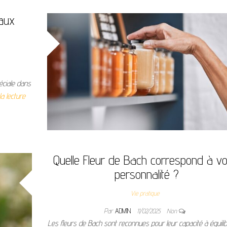
aux
éciale dans
la lecture
Quelle Fleur de Bach correspond à vo
personnalité ?
Vie pratique
Par
ADMIN
11/02/2025
Non
Les fleurs de Bach sont reconnues pour leur capacité à équilib