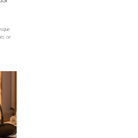
esque,
es, ce