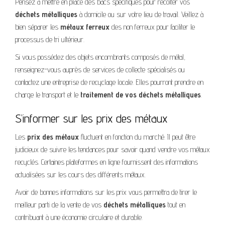
Pensez à mettre en place des bacs spécifiques pour récolter vos
déchets métalliques
à domicile ou sur votre lieu de travail. Veillez à
bien séparer les
métaux ferreux
des non ferreux pour faciliter le
processus de tri ultérieur.
Si vous possédez des objets encombrants composés de métal,
renseignez-vous auprès de services de collecte spécialisés ou
contactez une entreprise de recyclage locale. Elles pourront prendre en
charge le transport et le
traitement de vos déchets métalliques
.
S’informer sur les prix des métaux
Les
prix des métaux
fluctuent en fonction du marché. Il peut être
judicieux de suivre les tendances pour savoir quand vendre vos métaux
recyclés. Certaines plateformes en ligne fournissent des informations
actualisées sur les cours des différents métaux.
Avoir de bonnes informations sur les prix vous permettra de tirer le
meilleur parti de la vente de vos
déchets métalliques
tout en
contribuant à une économie circulaire et durable.