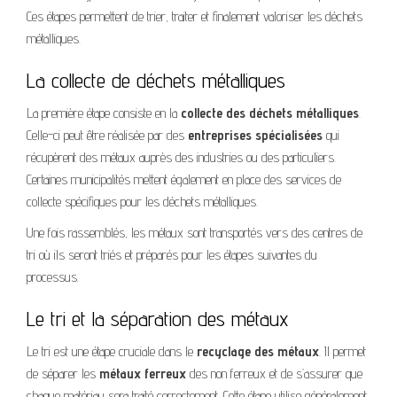
Ces étapes permettent de trier, traiter et finalement valoriser les déchets
métalliques.
La collecte de déchets métalliques
La première étape consiste en la
collecte des déchets métalliques
.
Celle-ci peut être réalisée par des
entreprises spécialisées
qui
récupèrent des métaux auprès des industries ou des particuliers.
Certaines municipalités mettent également en place des services de
collecte spécifiques pour les déchets métalliques.
Une fois rassemblés, les métaux sont transportés vers des centres de
tri où ils seront triés et préparés pour les étapes suivantes du
processus.
Le tri et la séparation des métaux
Le tri est une étape cruciale dans le
recyclage des métaux
. Il permet
de séparer les
métaux ferreux
des non ferreux et de s’assurer que
chaque matériau sera traité correctement. Cette étape utilise généralement