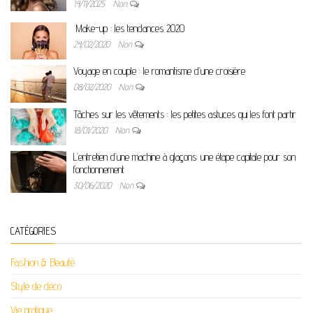
14/11/2025
Non
Make-up : les tendances 2020
24/02/2020
Non
Voyage en couple : le romantisme d’une croisière
08/02/2020
Non
Tâches sur les vêtements : les petites astuces qui les font partir
18/01/2020
Non
L’entretien d’une machine à glaçons: une étape capitale pour son
fonctionnement
30/06/2020
Non
CATÉGORIES
Fashion & Beauté
Style de déco
Vie pratique