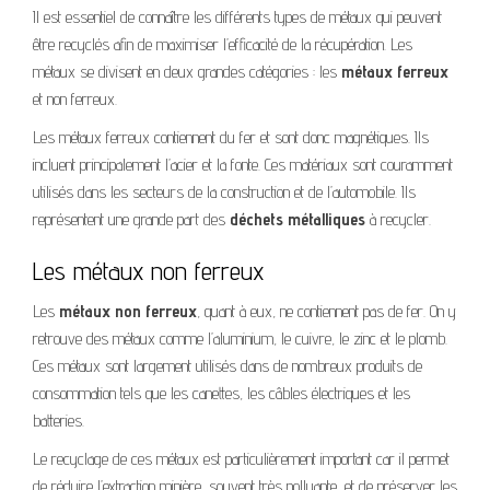
Il est essentiel de connaître les différents types de métaux qui peuvent
être recyclés afin de maximiser l’efficacité de la récupération. Les
métaux se divisent en deux grandes catégories : les
métaux ferreux
et non ferreux.
Les métaux ferreux contiennent du fer et sont donc magnétiques. Ils
incluent principalement l’acier et la fonte. Ces matériaux sont couramment
utilisés dans les secteurs de la construction et de l’automobile. Ils
représentent une grande part des
déchets métalliques
à recycler.
Les métaux non ferreux
Les
métaux non ferreux
, quant à eux, ne contiennent pas de fer. On y
retrouve des métaux comme l’aluminium, le cuivre, le zinc et le plomb.
Ces métaux sont largement utilisés dans de nombreux produits de
consommation tels que les canettes, les câbles électriques et les
batteries.
Le recyclage de ces métaux est particulièrement important car il permet
de réduire l’extraction minière, souvent très polluante, et de préserver les