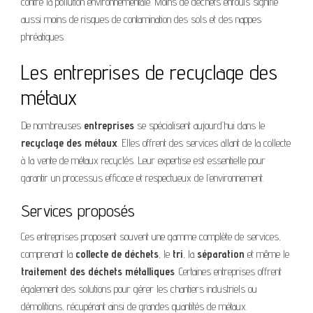
contre la pollution environnementale. Moins de déchets enfouis signifie
aussi moins de risques de contamination des sols et des nappes
phréatiques.
Les entreprises de recyclage des
métaux
De nombreuses
entreprises
se spécialisent aujourd’hui dans le
recyclage des métaux
. Elles offrent des services allant de la collecte
à la vente de métaux recyclés. Leur expertise est essentielle pour
garantir un processus efficace et respectueux de l’environnement.
Services proposés
Ces entreprises proposent souvent une gamme complète de services,
comprenant la
collecte de déchets
, le
tri
, la
séparation
et même le
traitement des déchets métalliques
. Certaines entreprises offrent
également des solutions pour gérer les chantiers industriels ou
démolitions, récupérant ainsi de grandes quantités de métaux.