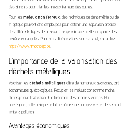
des aimants pour trier les métaux ferreux des autres.
Pour les
métaux non ferreux
, des techniques de densimétrie ou de
tri optique peuvent être employées pour obtenir une séparation précise
des différents types de métaux. Cela garantit une meilleure qualité des
matériaux recyclés. Pour plus d’informations sur ce sujet, consultez
https://www.rmconcept.be
.
L’importance de la valorisation des
déchets métalliques
Valoriser les
déchets métalliques
offre de nombreux avantages, tant
économiques qu’écologiques. Recycler les métaux consomme moins
d’énergie que l’extraction et le traitement des minerais vierges. Par
conséquent, cette pratique réduit les émissions de gaz à effet de serre et
limite la pollution.
Avantages économiques