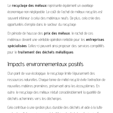
Le
recyclage des métaux
représente également un avantage
économique non négligeable. Le coût de l’achat de métaux recyclés est
souvent inférieur à celui des matériaux neufs. De plus, cela crée des
opportunités d’emploi dans le secteur du recyclage.
En période de hausse des
prix des métaux
, le rachat de ces
matériaux devient une véritable opération rentable pour les
entreprises
spécialisées
. Celles-ci peuvent ainsi proposer des services compétitifs
pour le
traitement des déchets métalliques
.
Impacts environnementaux positifs
D’un point de vue écologique, le recyclage limite l’épuisement des
ressources naturelles. Chaque tonne de métal recyclé évite l’extraction de
nouvelles matières premières, préservant ainsi les écosystèmes. En
outre, le recyclage des métaux réduit considérablement la quantité de
déchets acheminés vers les décharges.
Cela contribue à une gestion plus durable des déchets et aide à la lutte