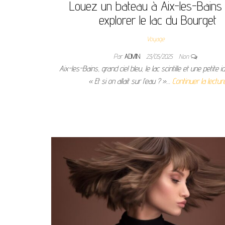
Louez un bateau à Aix-les-Bains
explorer le lac du Bourget
Voyage
Par
ADMIN
23/05/2025
Non
Aix-les-Bains, grand ciel bleu, le lac scintille et une petite 
« Et si on allait sur l’eau ? »…
Continuer la lectur