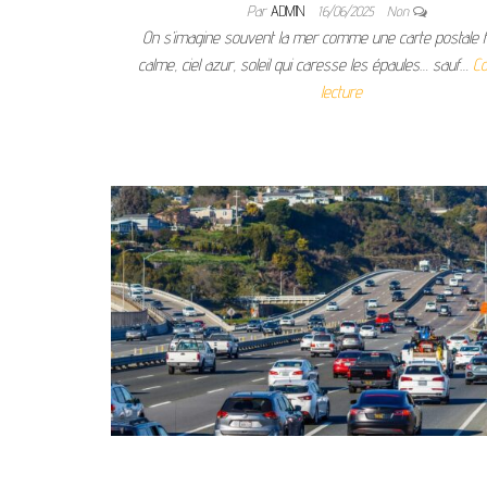
Par
ADMIN
16/06/2025
Non
On s’imagine souvent la mer comme une carte postale f
calme, ciel azur, soleil qui caresse les épaules… sauf…
Co
lecture