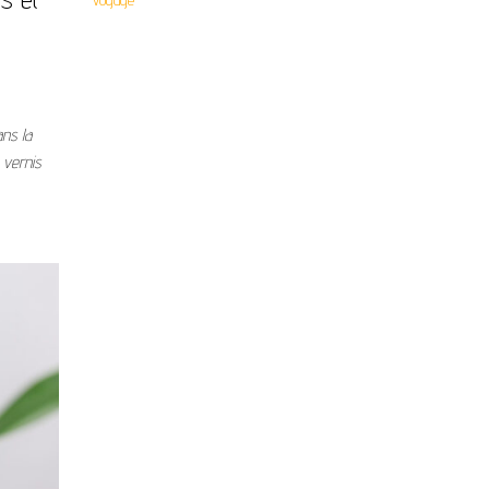
ns la
 vernis