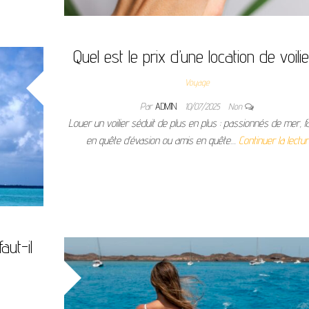
Quel est le prix d’une location de voili
Voyage
Par
ADMIN
10/07/2025
Non
Louer un voilier séduit de plus en plus : passionnés de mer, fa
en quête d’évasion ou amis en quête…
Continuer la lectu
aut-il