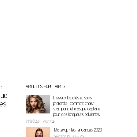
:
ARTICLES POPULAIRES
que
Cheveux bouclés et soins
tes
profonds : comment choisir
shampoing et masque capillaire
pour des longueurs éclatantes
14/11/2025
Non
Make-up : les tendances 2020
24/02/2020
Non