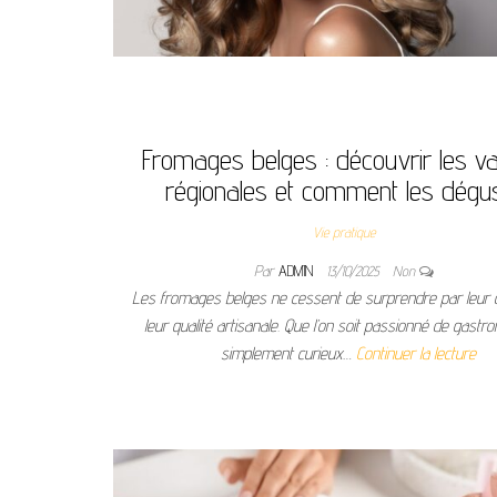
Fromages belges : découvrir les va
régionales et comment les dégu
Vie pratique
Par
ADMIN
13/10/2025
Non
Les fromages belges ne cessent de surprendre par leur d
leur qualité artisanale. Que l’on soit passionné de gastr
simplement curieux…
Continuer la lecture