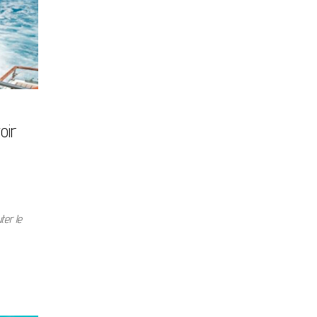
oir
ter le