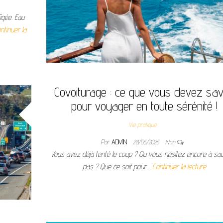
igée. Eau
ntinuer la
Covoiturage : ce que vous devez sav
pour voyager en toute sérénité !
Vie pratique
Par
ADMIN
28/05/2025
Non
Vous avez déjà tenté le coup ? Ou vous hésitez encore à sau
pas ? Que ce soit pour…
Continuer la lecture