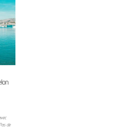
elon
avec
Pas de