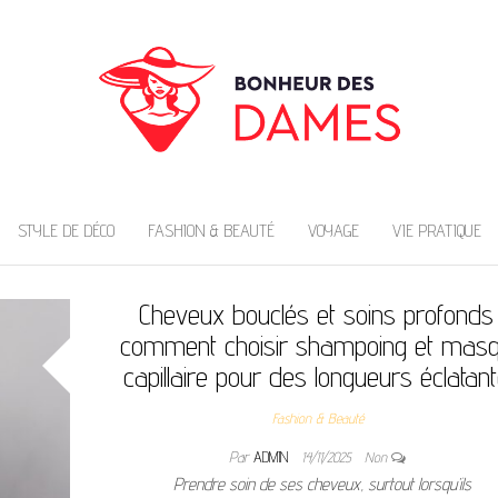
DAMES
STYLE DE DÉCO
FASHION & BEAUTÉ
VOYAGE
VIE PRATIQUE
Cheveux bouclés et soins profonds 
comment choisir shampoing et mas
capillaire pour des longueurs éclatan
Fashion & Beauté
Par
ADMIN
14/11/2025
Non
Prendre soin de ses cheveux, surtout lorsqu’ils