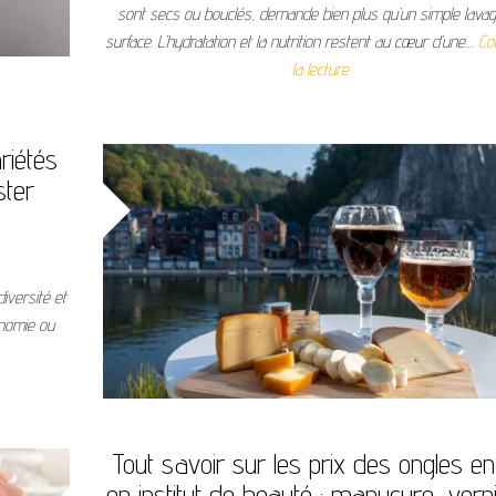
sont secs ou bouclés, demande bien plus qu’un simple lava
surface. L’hydratation et la nutrition restent au cœur d’une…
Co
la lecture
riétés
ster
iversité et
onomie ou
Tout savoir sur les prix des ongles en
en institut de beauté : manucure, verni