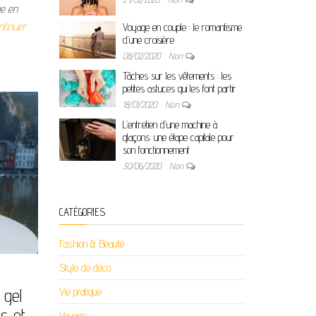
ge en
ntinuer
Voyage en couple : le romantisme
d’une croisière
08/02/2020
Non
Tâches sur les vêtements : les
petites astuces qui les font partir
18/01/2020
Non
L’entretien d’une machine à
glaçons: une étape capitale pour
son fonctionnement
30/06/2020
Non
CATÉGORIES
Fashion & Beauté
Style de déco
 gel
Vie pratique
s et
Voyage