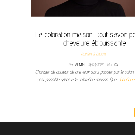
La coloration maison : tout savoir p
chevelure éblouissante
Fashion & Beauté
Par
ADMIN
18/03/2025
Non
Changer de couleur de cheveux sans passer par le salon d
c’est possible grâce à la coloration maison. Que…
Continuer
Pagination des publications