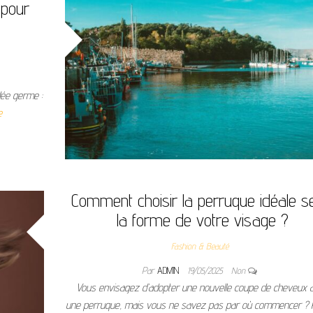
 pour
idée germe :
e
Comment choisir la perruque idéale s
la forme de votre visage ?
Fashion & Beauté
Par
ADMIN
19/05/2025
Non
Vous envisagez d’adopter une nouvelle coupe de cheveux 
une perruque, mais vous ne savez pas par où commencer ? 