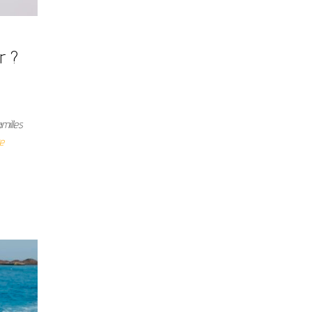
er ?
milles
re