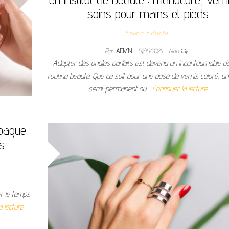
soins pour mains et pieds
Fashion & Beauté
Par
ADMIN
01/10/2025
Non
Adopter des ongles parfaits est devenu un incontournable da
routine beauté. Que ce soit pour une pose de vernis coloré, un
semi-permanent ou…
Continuer la lecture
 bague
s
r le temps
a lecture