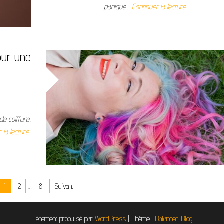
panique…
Continuer la lecture
our une
e coiffure,
 la lecture
1
2
…
8
Suivant
Fièrement propulsé par
WordPress
|
Thème :
Balanced Blog