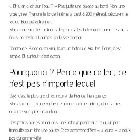
« Et si on allait sur l’eau ? » Pas juste une balade au bord. Non, une
vraie virée. Prendre le large (même si c’est à 200 mètres), découvrir le
lac du Bourget autrement.
Mais bon, entre les histoires de permis, les bateaux à choisir, les tarifs
flous, on hésite. Et parfois, on laisse tomber.
Dommage. Parce qu’en vrai, louer un bateau à Aix-les-Bains, c’est
simple. Et surtout : c’est canon.
Pourquoi ici ? Parce que ce lac, ce
n’est pas n’importe lequel
Déjà, c’est le plus grand lac naturel de France. Rien que ça.
Mais surtout, il a une ambiance unique : calme, nature, et des coins
qu’on ne voit qu’en navigation.
Des petites plages planquées, une abbaye posée sur l’eau, un port
tranquille pour faire une pause. Et ce sentiment d’être « ailleurs », à deux
pas du centre-ville.