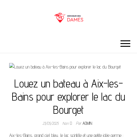
BONHEUR DES
DAMES
Louez un bateau à Aix-les-
Bains pour explorer le lac du
Bourget
23/05/2025
Non
Par
ADMIN
Aix-les-Bains, grand ciel bleu, le lac scintille et une petite idée germe :