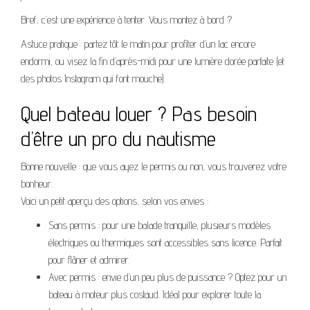
Bref, c’est une expérience à tenter. Vous montez à bord ?
Astuce pratique : partez tôt le matin pour profiter d’un lac encore
endormi, ou visez la fin d’après-midi pour une lumière dorée parfaite (et
des photos Instagram qui font mouche).
Quel bateau louer ? Pas besoin
d’être un pro du nautisme
Bonne nouvelle : que vous ayez le permis ou non, vous trouverez votre
bonheur.
Voici un petit aperçu des options, selon vos envies :
Sans permis : pour une balade tranquille, plusieurs modèles
électriques ou thermiques sont accessibles sans licence. Parfait
pour flâner et admirer.
Avec permis : envie d’un peu plus de puissance ? Optez pour un
bateau à moteur plus costaud. Idéal pour explorer toute la