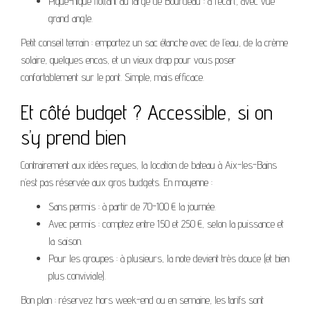
Pique-nique flottant au large de Bourdeau : à l’écart, avec vue
grand angle.
Petit conseil terrain : emportez un sac étanche avec de l’eau, de la crème
solaire, quelques encas, et un vieux drap pour vous poser
confortablement sur le pont. Simple, mais efficace.
Et côté budget ? Accessible, si on
s’y prend bien
Contrairement aux idées reçues, la location de bateau à Aix-les-Bains
n’est pas réservée aux gros budgets. En moyenne :
Sans permis : à partir de 70-100 € la journée.
Avec permis : comptez entre 150 et 250 €, selon la puissance et
la saison.
Pour les groupes : à plusieurs, la note devient très douce (et bien
plus conviviale).
Bon plan : réservez hors week-end ou en semaine, les tarifs sont