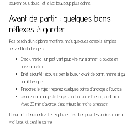
souvent plus doux… et le lac beaucoup plus calme.
Avant de partir : quelques bons
réflexes à garder
Pas besoin d’un diplôme maritime, mais quelques conseils simples
peuvent tout changer :
Check météo : un petit vent peut vite transformer la balade en
mission galère.
Brief sécurité : écoutez bien le loueur avant de partir, même si ça
paraît basique.
Préparez le trajet : repérez quelques points d’ancrage à l’avance.
Gardez une marge de temps : rentrer pile à l’heure, c’est bien.
Avec 20 min d’avance, c’est mieux (et moins stressant).
Et surtout, déconnectez. Le téléphone, c’est bien pour les photos, mais le
vrai luxe, ici, c’est le calme.