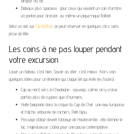
largeur du lac.
Bateaux plus spacieux : pour ceux qui veulent un coin d’ombre,
un ponton pour bronzer, ou même un pique-nique flottant.
Jetez un œil sur
Click&Boat
, on peut réserver en quelques clics sans
prise de tête.
Les coins à ne pas louper pendant
votre excursion
Louer un bateau, c’est bien. Savoir où aller, c’est mieux. Alors voici
quelques idées pour un itinéraire qui claque (et qui évite les foules) :
Cap au nord vers la Chautagne : sauvage, calme, on y croise
parfois plus de cygnes que d’humains.
Halte baignade dans la crique du Cap de Chat : une eau turquoise
et fraîche, entourée de rochers. Petit bijou.
Passage obligé devant l’abbaye de Hautecombe : elle domine le
lac, majestueuse. L’idéal pour une pause contemplative.