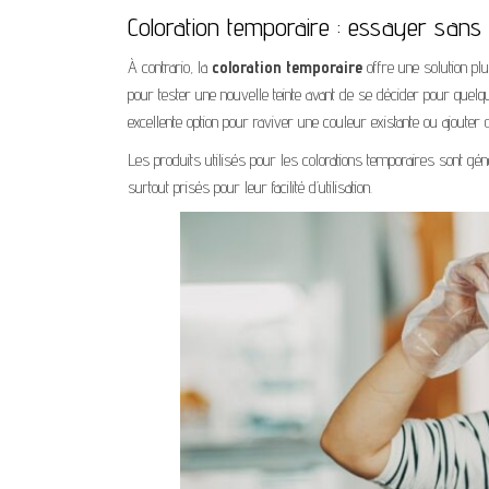
Coloration temporaire : essayer sans
À contrario, la
coloration temporaire
offre une solution plu
pour tester une nouvelle teinte avant de se décider pour que
excellente option pour raviver une couleur existante ou ajouter 
Les produits utilisés pour les colorations temporaires sont gé
surtout prisés pour leur facilité d’utilisation.