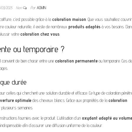
8/03/2025
Non
Par
ADMIN
iffure, c’est possible grâce à la
coloration maison
. Que vous souhaitiez couvri
re couleur naturelle, il existe de nombreux
produits adaptés
à vos besoins. Dan
réussir votre
coloration chez vous
.
ente ou temporaire ?
l convient de bien choisir entre une
coloration permanente
ou temporaire. Ces d
tages.
ngue durée
 celles qui cherchent une solution durable et efficace. Ce type de coloration pénètr
verture optimale
des cheveux blancs. Grâce aux propriétés de la
coloration
nt plusieurs semaines.
tructions fournies avec le produit. L’utilisation d’un
oxydant adapté au volum
dispensable afin d’assurer une diffusion uniforme de la couleur.