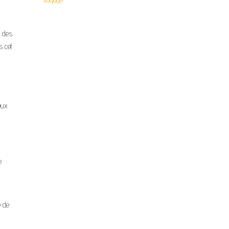
r des
s cet
eux
e
e
de