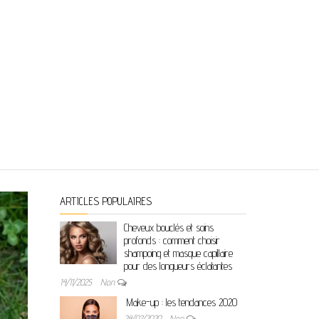
ARTICLES POPULAIRES
Cheveux bouclés et soins
profonds : comment choisir
shampoing et masque capillaire
pour des longueurs éclatantes
14/11/2025
Non
Make-up : les tendances 2020
24/02/2020
Non