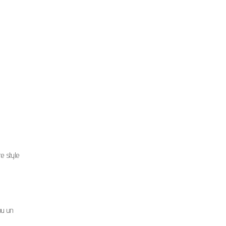
e style
u un