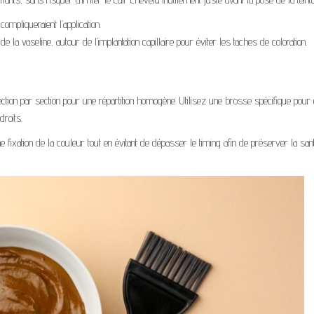
pliqueraient l’application.
 la vaseline, autour de l’implantation capillaire pour éviter les taches de coloration.
ction par section pour une répartition homogène. Utilisez une brosse spécifique pour 
droits.
ixation de la couleur tout en évitant de dépasser le timing afin de préserver la san