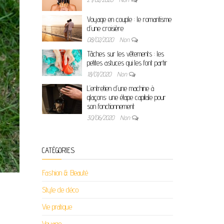
Voyage en couple : le romantisme
d’une croisière
08/02/2020
Non
Tâches sur les vêtements : les
petites astuces qui les font partir
18/01/2020
Non
L’entretien d’une machine à
glaçons: une étape capitale pour
son fonctionnement
30/06/2020
Non
CATÉGORIES
Fashion & Beauté
Style de déco
Vie pratique
Voyage