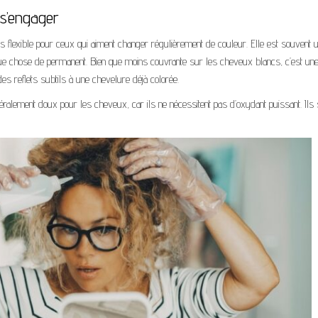
 s’engager
s flexible pour ceux qui aiment changer régulièrement de couleur. Elle est souvent ut
lque chose de permanent. Bien que moins couvrante sur les cheveux blancs, c’est un
des reflets subtils à une chevelure déjà colorée.
néralement doux pour les cheveux, car ils ne nécessitent pas d’oxydant puissant. Ils 