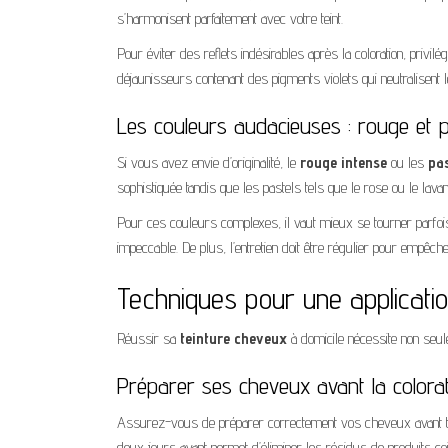
s’harmonisent parfaitement avec votre teint.
Pour éviter des reflets indésirables après la coloration, privil
déjaunisseurs contenant des pigments violets qui neutralisent 
Les couleurs audacieuses : rouge et p
Si vous avez envie d’originalité, le
rouge intense
ou les
pas
sophistiquée tandis que les pastels tels que le rose ou le lava
Pour ces couleurs complexes, il vaut mieux se tourner parfo
impeccable. De plus, l’entretien doit être régulier pour empêche
Techniques pour une applicatio
Réussir sa
teinture cheveux
à domicile nécessite non seul
Préparer ses cheveux avant la colora
Assurez-vous de préparer correctement vos cheveux avant 
deux jours avant permet d’éliminer les résidus de produits coiff