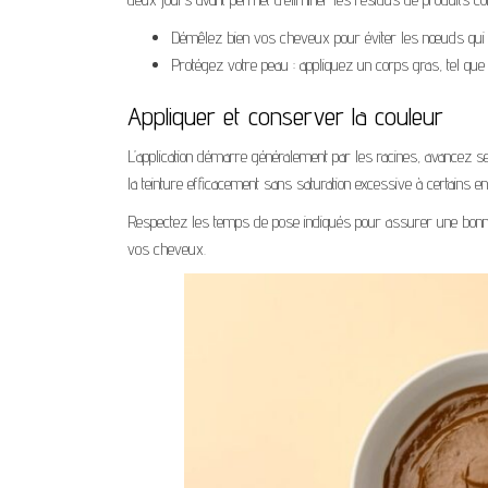
Démêlez bien vos cheveux pour éviter les nœuds qui com
Protégez votre peau : appliquez un corps gras, tel que de
Appliquer et conserver la couleur
L’application démarre généralement par les racines, avancez se
la teinture efficacement sans saturation excessive à certains en
Respectez les temps de pose indiqués pour assurer une bonne f
vos cheveux.