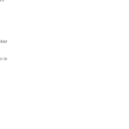
étaler
té de