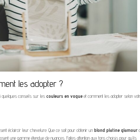
ment les adopter ?
ci quelques conseils sur les
couleurs en vogue
et comment les adopter selon votr
ent éclaircir leur chevelure. Que ce soit pour obtenir un
blond platine glamour
o
oposent une gamme étendue de nuances. Faites attention aux tons choisis pour qu’ils