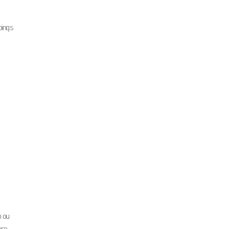
oings
n ou
ure.