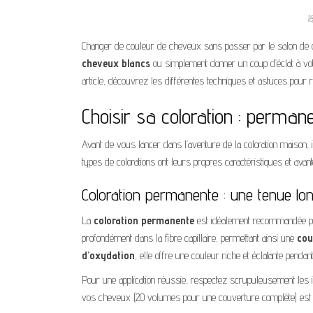
1
Changer de couleur de cheveux sans passer par le salon de co
cheveux blancs
ou simplement donner un coup d’éclat à vot
article, découvrez les différentes techniques et astuces pour 
Choisir sa coloration : perman
Avant de vous lancer dans l’aventure de la coloration maison, i
types de colorations ont leurs propres caractéristiques et avan
Coloration permanente : une tenue lo
La
coloration permanente
est idéalement recommandée pour
profondément dans la fibre capillaire, permettant ainsi une
cou
d’oxydation
, elle offre une couleur riche et éclatante penda
Pour une application réussie, respectez scrupuleusement les ins
vos cheveux (20 volumes pour une couverture complète) est in