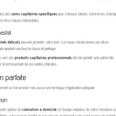
égiez des
soins capillaires spécifiques
pour cheveux blonds, comme les shamp
les tons chauds indésirables.
astel
tels délicats
peuvent pimenter votre look ! Le rouge vibrant donne une allure
nde ajoutent une touche douce et poétique.
is vers les
produits capillaires professionnels
afin de garantir une uniformité
r le ternissement de ces teintes délicates.
n parfaite
ement un bon produit mais aussi une technique d’application adéquate.
tion
toute séance de
coloration à domicile
. Un lavage soigneux de votre chevelure u
ants, sans risquer d’irriter le cuir chevelu inutilement juste avant la pose de la teint