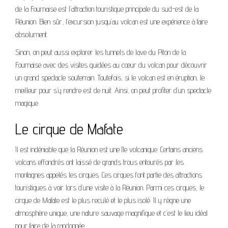
de la Fournaise est l’attraction touristique principale du sud-est de la
Réunion. Bien sûr, l’excursion jusqu’au volcan est une expérience à faire
absolument.
Sinon, on peut aussi explorer les tunnels de lave du Piton de la
Fournaise avec des visites guidées au cœur du volcan pour découvrir
un grand spectacle souterrain. Toutefois, si le volcan est en éruption, le
meilleur pour s’y rendre est de nuit. Ainsi, on peut profiter d’un spectacle
magique.
Le cirque de Mafate
Il est indéniable que la Réunion est une île volcanique. Certains anciens
volcans effondrés ont laissé de grands trous entourés par les
montagnes appelés les cirques. Ces cirques font partie des attractions
touristiques à voir lors d’une visite à la Réunion. Parmi ces cirques, le
cirque de Mafate est le plus reculé et le plus isolé. Il y règne une
atmosphère unique, une nature sauvage magnifique et c’est le lieu idéal
pour faire de la randonnée.