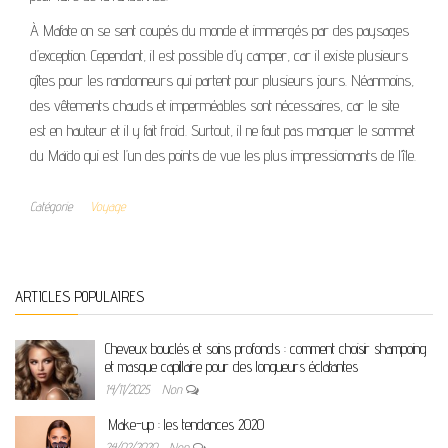
À Mafate on se sent coupés du monde et immergés par des paysages
d’exception. Cependant, il est possible d’y camper, car il existe plusieurs
gîtes pour les randonneurs qui partent pour plusieurs jours. Néanmoins,
des vêtements chauds et imperméables sont nécessaires, car le site
est en hauteur et il y fait froid. Surtout, il ne faut pas manquer le sommet
du Maïdo qui est l’un des points de vue les plus impressionnants de l’île.
Catégorie
Voyage
ARTICLES POPULAIRES
Cheveux bouclés et soins profonds : comment choisir shampoing
et masque capillaire pour des longueurs éclatantes
14/11/2025
Non
Make-up : les tendances 2020
24/02/2020
Non