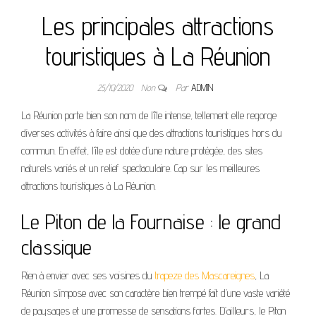
Les principales attractions
touristiques à La Réunion
25/10/2020
Non
Par
ADMIN
La Réunion porte bien son nom de l’île intense, tellement elle regorge
diverses activités à faire ainsi que des attractions touristiques hors du
commun. En effet, l’île est dotée d’une nature protégée, des sites
naturels variés et un relief spectaculaire. Cap sur les meilleures
attractions touristiques à La Réunion.
Le Piton de la Fournaise : le grand
classique
Rien à envier avec ses voisines du
trapeze des Mascareignes
, La
Réunion s’impose avec son caractère bien trempé fait d’une vaste variété
de paysages et une promesse de sensations fortes. D’ailleurs, le Piton