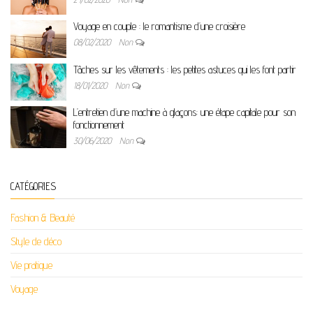
Voyage en couple : le romantisme d’une croisière
08/02/2020
Non
Tâches sur les vêtements : les petites astuces qui les font partir
18/01/2020
Non
L’entretien d’une machine à glaçons: une étape capitale pour son
fonctionnement
30/06/2020
Non
CATÉGORIES
Fashion & Beauté
Style de déco
Vie pratique
Voyage